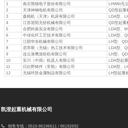
1
南京熊猫电子股份有限公司
LHW6t
2
天津神钢电机有限公司
QD型起重
3
森精机（天津）机床有限公司
LDA型、
4
江苏迎阳无纺机械有限公司
QD型起重
5
合肥科振实业有限公司
LDA型、
6
中绿化纤工艺技术有限公司
LDA型、
7
江阴华东机械有限公司
LH型、Q
8
尼萃斯（无锡）热工技术有限公司
LDA型、
9
连云港鹰游纺机有限公司
LH型、Q
10
安川（中国）机器人有限公司
LDA型起
11
日比野铸件（常熟）有限公司
LDA型、
12
无锡环胜金属制品有限公司
LH型起重
凯澄起重机械有限公司
销售专线：0510-86196611 / 86192692